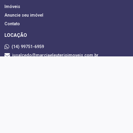
Imóveis
Anuncie seu imóvel
Contato
LOCAÇÃO
(14) 99751-6959
jusalcedo@marciaeleuterioimoveis.com.br
CRECI: 133971-F
VENDAS
(14) 99120-0550
gabriela@marciaeleuterioimoveis.com.br
CRECI: 202811
EMPREENDIMENTOS
(14) 99790-6888
marcia_eleuterio@hotmail.com