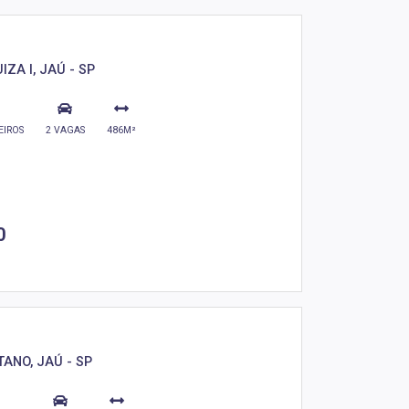
ZA I, JAÚ - SP
EIROS
2 VAGAS
486M²
0
ANO, JAÚ - SP