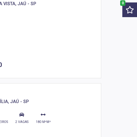
0
 VISTA, JAÚ - SP
0
LIA, JAÚ - SP
EIROS
2 VAGAS
180 M²M²