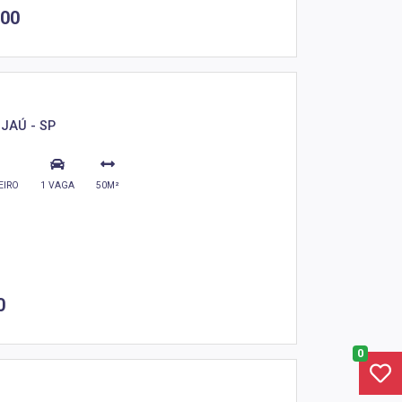
,00
 JAÚ - SP
EIRO
1 VAGA
50M²
0
0