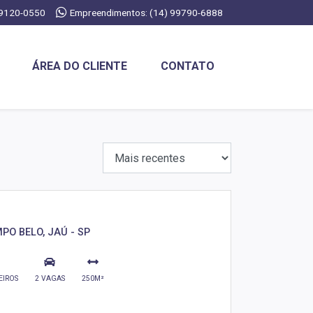
99120-0550
Empreendimentos: (14) 99790-6888
ÁREA DO CLIENTE
CONTATO
PO BELO, JAÚ - SP
EIROS
2 VAGAS
250M²