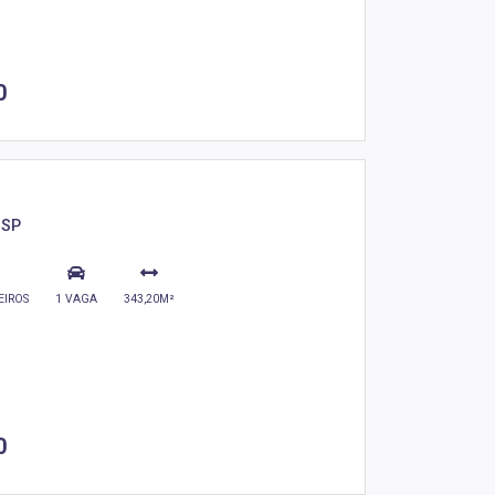
0
 SP
EIROS
1 VAGA
343,20M²
0