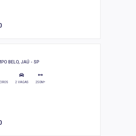
0
PO BELO, JAÚ - SP
EIROS
2 VAGAS
250M²
0