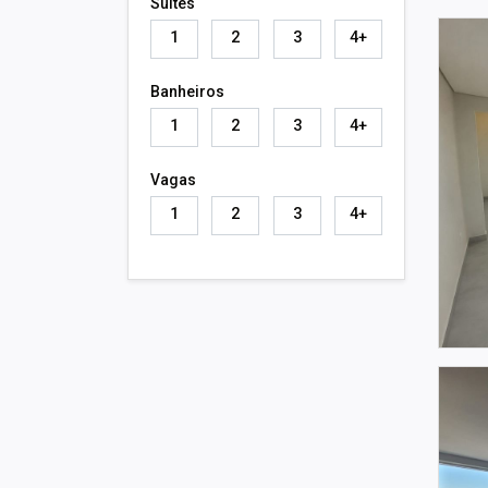
Suítes
1
2
3
4+
Banheiros
1
2
3
4+
Vagas
1
2
3
4+