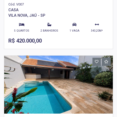
Cód. V007
CASA
VILA NOVA, JAÚ - SP
5 QUARTOS
2 BANHEIROS
1 VAGA
343,20M²
R$ 420.000,00