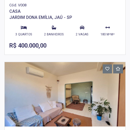
Cód. V008
CASA
JARDIM DONA EMÍLIA, JAÚ - SP
3 QUARTOS
2 BANHEIROS
2 VAGAS
180 M²M²
R$ 400.000,00